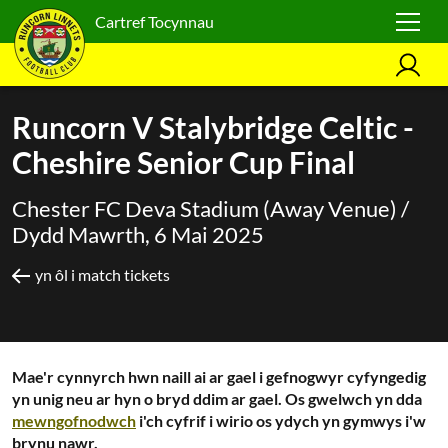
Cartref Tocynnau
Runcorn V Stalybridge Celtic -
Cheshire Senior Cup Final
Chester FC Deva Stadium (Away Venue) /
Dydd Mawrth, 6 Mai 2025
yn ôl i match tickets
Mae'r cynnyrch hwn naill ai ar gael i gefnogwyr cyfyngedig
yn unig neu ar hyn o bryd ddim ar gael. Os gwelwch yn dda
mewngofnodwch
i'ch cyfrif i wirio os ydych yn gymwys i'w
brynu nawr.