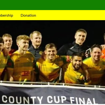
mbership
Donation