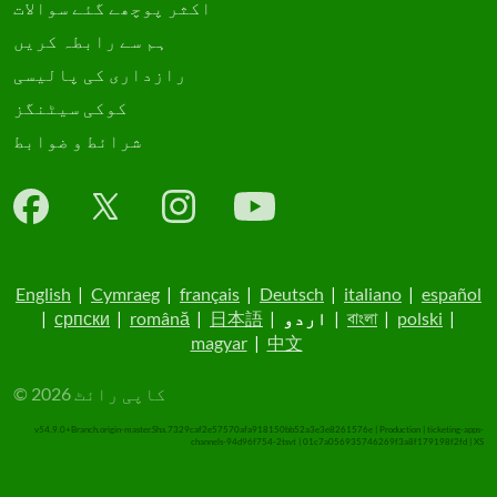
اکثر پوچھے گئے سوالات
ہم سے رابطہ کریں
رازداری کی پالیسی
کوکی سیٹنگز
شرائط و ضوابط
English
|
Cymraeg
|
français
|
Deutsch
|
italiano
|
español
|
polski
|
বাংলা
|
اردو
|
日本語
|
română
|
српски
|
magyar
|
中文
© کاپی رائٹ 2026
v54.9.0+Branch.origin-master.Sha.7329caf2e57570afa918150bb52a3e3e8261576e | Production | ticketing-apps-
channels-94d96f754-2tsvt | 01c7a056935746269f3a8f179198f2fd |
XS