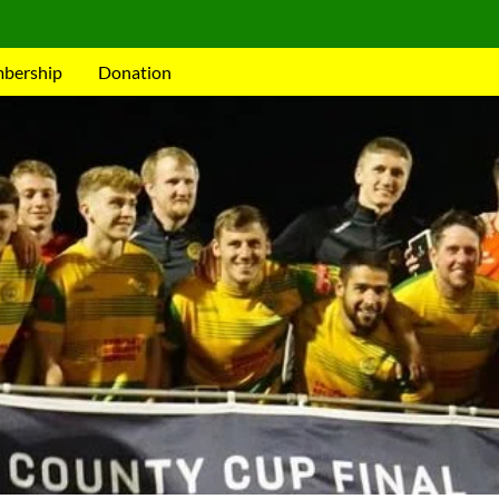
mbership
Donation