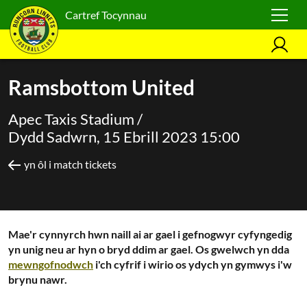
Cartref Tocynnau
Ramsbottom United
Apec Taxis Stadium /
Dydd Sadwrn, 15 Ebrill 2023 15:00
yn ôl i match tickets
Mae'r cynnyrch hwn naill ai ar gael i gefnogwyr cyfyngedig
yn unig neu ar hyn o bryd ddim ar gael. Os gwelwch yn dda
mewngofnodwch
i'ch cyfrif i wirio os ydych yn gymwys i'w
brynu nawr.