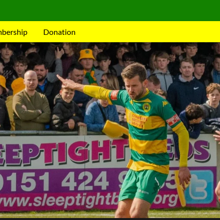
mbership
Donation