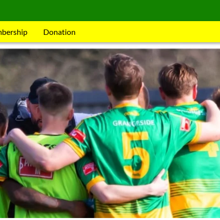
mbership
Donation