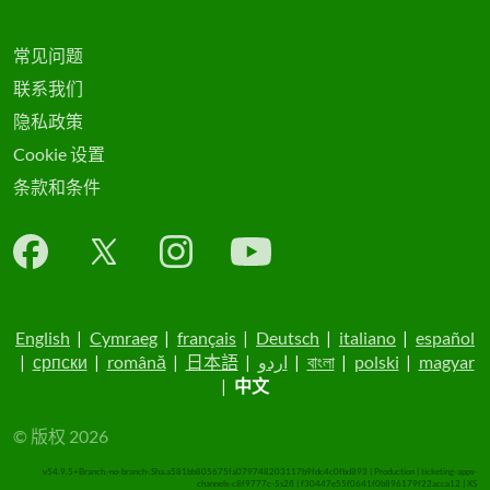
常见问题
联系我们
隐私政策
Cookie 设置
条款和条件
English
|
Cymraeg
|
français
|
Deutsch
|
italiano
|
español
|
српски
|
română
|
日本語
|
اردو
|
বাংলা
|
polski
|
magyar
|
中文
© 版权 2026
v54.9.5+Branch.-no-branch-.Sha.a581bb805675fa079748203117b9fdc4c0fbd893 | Production | ticketing-apps-
channels-c8f9777c-5s2fl | f30447e55f0641f0b896179f22acca12 |
XS