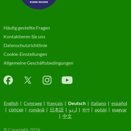
Häufig gestellte Fragen
Kontaktieren Sie uns
Datenschutzrichtlinie
Cookie-Einstellungen
Allgemeine Geschäftsbedingungen
English
|
Cymraeg
|
français
|
Deutsch
|
italiano
|
español
|
српски
|
română
|
日本語
|
اردو
|
বাংলা
|
polski
|
magyar
|
中文
© Copyright 2026