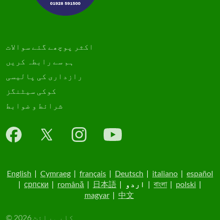
اکثر پوچھے گئے سوالات
ہم سے رابطہ کریں
رازداری کی پالیسی
کوکی سیٹنگز
شرائط و ضوابط
English
|
Cymraeg
|
français
|
Deutsch
|
italiano
|
español
|
polski
|
বাংলা
|
اردو
|
日本語
|
română
|
српски
|
magyar
|
中文
© کاپی رائٹ 2026