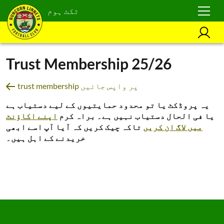
ٹکٹ ہوم
Trust Membership 25/26
trust membership پر واپس جائیں
یہ پروڈکٹ یا تو محدود حمایتیوں کے لیے دستیاب ہے
یا فی الحال دستیاب نہیں ہے۔ براہ کرم
اپنے اکاؤنٹ
میں لاگ ان کریں
تاکہ چیک کریں کہ آیا آپ اسے ابھی
خریدنے کے اہل ہیں۔