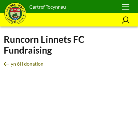
Cartref Tocynnau
Runcorn Linnets FC
Fundraising
yn ôl i donation