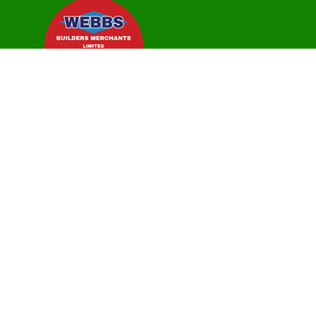
Cwestiynau Cyffredin
Cysylltwch â Ni
Polisi Preifatrwydd
Gosodiadau Cwcis
Telerau ac Amodau