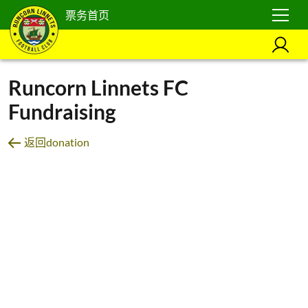
票务首页
Runcorn Linnets FC
Fundraising
返回donation