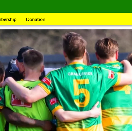
mbership
Donation