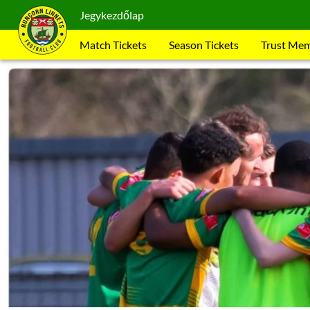
Jegykezdőlap
Match Tickets
Season Tickets
Trust Me